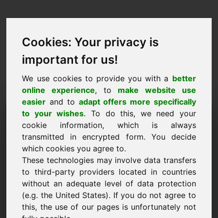
Cookies: Your privacy is
important for us!
We use cookies to provide you with a
better
online experience
, to
make website use
easier
and to
adapt offers more specifically
طلب شراء المجال: wcs.eu
to your wishes
. To do this, we need your
cookie information, which is always
أريد شراء النطاق wcs.eu مقابل 4000 Euro باستثناء
transmitted in encrypted form. You decide
ضريبة القيمة المضافة.
which cookies you agree to.
These technologies may involve data transfers
اسم الشركة
to third-party providers located in countries
without an adequate level of data protection
(e.g. the United States). If you do not agree to
البريد الإلكتروني
this, the use of our pages is unfortunately not