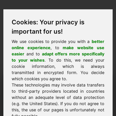
Cookies: Your privacy is
important for us!
We use cookies to provide you with a
better
online experience
, to
make website use
easier
and to
adapt offers more specifically
to your wishes
. To do this, we need your
cookie information, which is always
transmitted in encrypted form. You decide
مجال اقتراح السعر: wcs.eu
which cookies you agree to.
These technologies may involve data transfers
أرغب في تقديم عرض سعر للنطاق wcs.eu.
to third-party providers located in countries
without an adequate level of data protection
اسم الشركة
(e.g. the United States). If you do not agree to
this, the use of our pages is unfortunately not